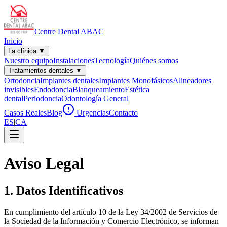
Centre Dental
ABAC
Inicio
La clínica
▼
Nuestro equipo
Instalaciones
Tecnología
Quiénes somos
Tratamientos dentales
▼
Ortodoncia
Implantes dentales
Implantes Monofásicos
Alineadores
invisibles
Endodoncia
Blanqueamiento
Estética
dental
Periodoncia
Odontología General
Casos Reales
Blog
Urgencias
Contacto
ES
|
CA
Aviso Legal
1. Datos Identificativos
En cumplimiento del artículo 10 de la Ley 34/2002 de Servicios de
la Sociedad de la Información y Comercio Electrónico, se informan