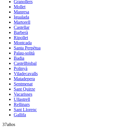
Granollers
Mollet
Manresa
Igualada
Martorell
Castellar
Barberà
Ripollet
Montcada
Santa Perpètua
Palau-solità
Badia
Castellbisbal
Polinyà
Viladecavalls
Matadepera
Sentmenat
Sant Quirze
Vacarisses
Ullastrell
Rellinars
Sant Llorenç
Gallifa
37
años