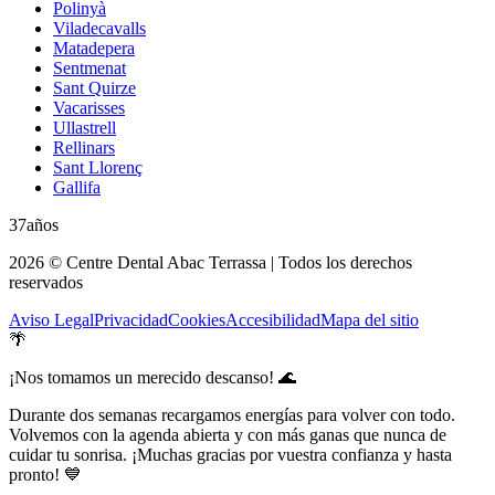
Polinyà
Viladecavalls
Matadepera
Sentmenat
Sant Quirze
Vacarisses
Ullastrell
Rellinars
Sant Llorenç
Gallifa
37
años
2026 © Centre Dental Abac Terrassa |
Todos los derechos
reservados
Aviso Legal
Privacidad
Cookies
Accesibilidad
Mapa del sitio
🌴
¡Nos tomamos un merecido descanso! 🌊
Durante dos semanas recargamos energías para volver con todo.
Volvemos con la agenda abierta y con más ganas que nunca de
cuidar tu sonrisa. ¡Muchas gracias por vuestra confianza y hasta
pronto! 💙