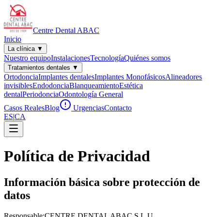
Centre Dental
ABAC
Inicio
La clínica
▼
Nuestro equipo
Instalaciones
Tecnología
Quiénes somos
Tratamientos dentales
▼
Ortodoncia
Implantes dentales
Implantes Monofásicos
Alineadores
invisibles
Endodoncia
Blanqueamiento
Estética
dental
Periodoncia
Odontología General
Casos Reales
Blog
Urgencias
Contacto
ES
|
CA
Política de Privacidad
Información básica sobre protección de
datos
Responsable:
CENTRE DENTAL ABAC S.L.U.