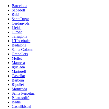
Barcelona
Sabadell
Rubí
Sant Cugat
Cerdanyola
Lleida
Girona
Tarragona
L'Hospitalet
Badalona
Santa Coloma
Granollers
Mollet
Manresa
Igualada
Martorell
Castellar
Barberà
Ripollet
Montcada
Santa Perpètua
Palau-solità
Badia
Castellbisbal